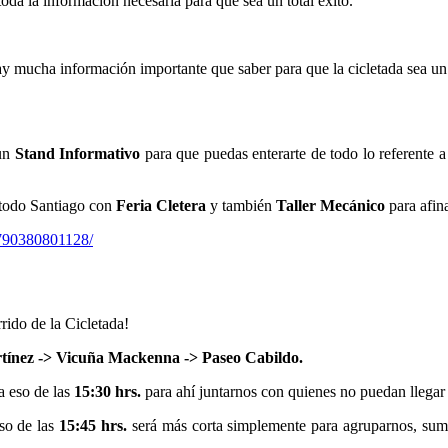
da la información necesaria para que sea un total exito.
mucha información importante que saber para que la cicletada sea un éx
 un
Stand Informativo
para que puedas enterarte de todo lo referente a
 todo Santiago con
Feria Cletera
y también
Taller Mecánico
para afina
5790380801128/
rrido de la Cicletada!
rtínez -> Vicuña Mackenna -> Paseo Cabildo.
a eso de las
15:30 hrs.
para ahí juntarnos con quienes no puedan llegar 
eso de las
15:45 hrs.
será más corta simplemente para agruparnos, suma