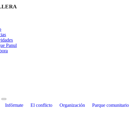
LLERA
o
cias
vidades
ue Panul
bora
Infórmate
El conflicto
Organización
Parque comunitario