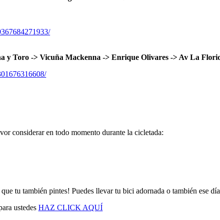
60367684271933/
oro -> Vicuña Mackenna -> Enrique Olivares -> Av La Florida
8301676316608/
avor considerar en todo momento durante la cicletada:
que tu también pintes! Puedes llevar tu bici adornada o también ese día 
 para ustedes
HAZ CLICK AQUÍ