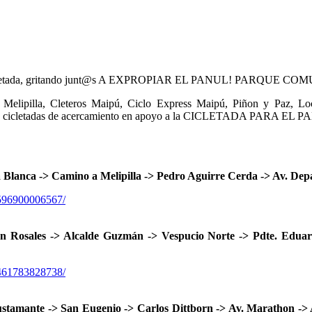
a gran cicletada, gritando junt@s A EXPROPIAR EL PANUL! PARQU
elipilla
, Cleteros Maipú, Ciclo Express Maipú, Piñon y Paz
cicletadas de acercamiento en apoyo a la CICLETADA PARA EL 
lanca -> Camino a Melipilla -> Pedro Aguirre Cerda -> Av. Depar
7596900006567/
sales -> Alcalde Guzmán -> Vespucio Norte -> Pdte. Eduard
6461783828738/
amante -> San Eugenio -> Carlos Dittborn -> Av. Marathon -> Av