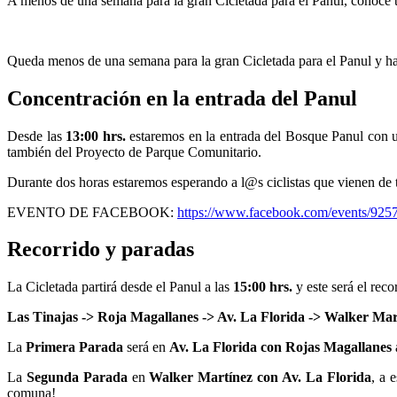
A menos de una semana para la gran Cicletada para el Panul, conoce to
Queda menos de una semana para la gran Cicletada para el Panul y hay 
Concentración en la entrada del Panul
Desde las
13:00 hrs.
estaremos en la entrada del Bosque Panul con
también del Proyecto de Parque Comunitario.
Durante dos horas estaremos esperando a l@s ciclistas que vienen de
EVENTO DE FACEBOOK:
https://www.facebook.com/events/92
Recorrido y paradas
La Cicletada partirá desde el Panul a las
15:00 hrs.
y este será el reco
Las Tinajas -> Roja Magallanes -> Av. La Florida -> Walker Ma
La
Primera Parada
será en
Av. La Florida con Rojas Magallanes
La
Segunda Parada
en
Walker Martínez con Av. La Florida
, a 
comuna!