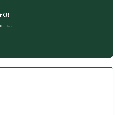
YO!
itaria.