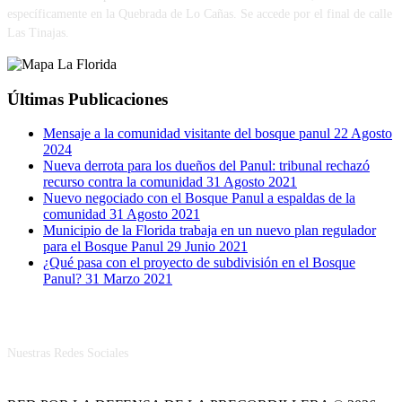
específicamente en la Quebrada de Lo Cañas. Se accede por el final de calle
Las Tinajas.
Últimas Publicaciones
Mensaje a la comunidad visitante del bosque panul
22 Agosto
2024
Nueva derrota para los dueños del Panul: tribunal rechazó
recurso contra la comunidad
31 Agosto 2021
Nuevo negociado con el Bosque Panul a espaldas de la
comunidad
31 Agosto 2021
Municipio de la Florida trabaja en un nuevo plan regulador
para el Bosque Panul
29 Junio 2021
¿Qué pasa con el proyecto de subdivisión en el Bosque
Panul?
31 Marzo 2021
RRSS
Nuestras Redes Sociales