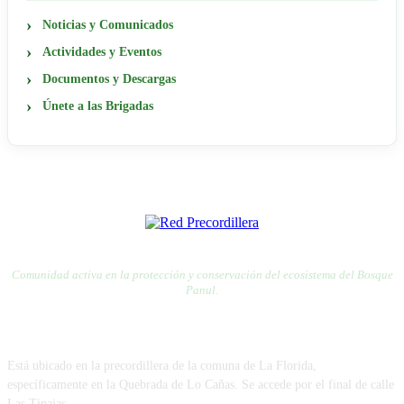
Noticias y Comunicados
Actividades y Eventos
Documentos y Descargas
Únete a las Brigadas
RED PRECORDILLERA
RED POR LA DEFENSA DE LA PRECORDILLERA
Comunidad activa en la protección y conservación del ecosistema del Bosque
Panul.
VISÍTANOS
Está ubicado en la precordillera de la comuna de La Florida,
específicamente en la Quebrada de Lo Cañas. Se accede por el final de calle
Las Tinajas.