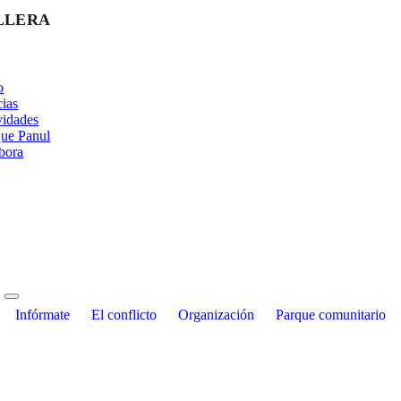
LLERA
o
cias
vidades
ue Panul
bora
Infórmate
El conflicto
Organización
Parque comunitario