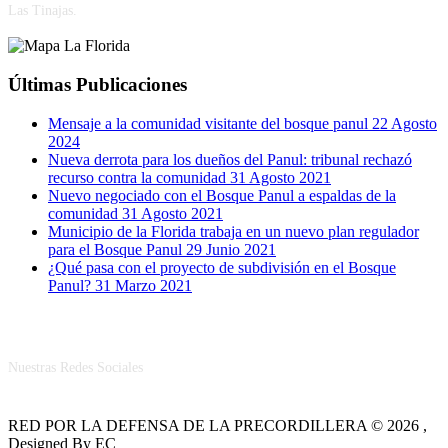
Las Tinajas.
Últimas Publicaciones
Mensaje a la comunidad visitante del bosque panul
22 Agosto
2024
Nueva derrota para los dueños del Panul: tribunal rechazó
recurso contra la comunidad
31 Agosto 2021
Nuevo negociado con el Bosque Panul a espaldas de la
comunidad
31 Agosto 2021
Municipio de la Florida trabaja en un nuevo plan regulador
para el Bosque Panul
29 Junio 2021
¿Qué pasa con el proyecto de subdivisión en el Bosque
Panul?
31 Marzo 2021
RRSS
Nuestras Redes Sociales
RED POR LA DEFENSA DE LA PRECORDILLERA © 2026 ,
Designed By EC