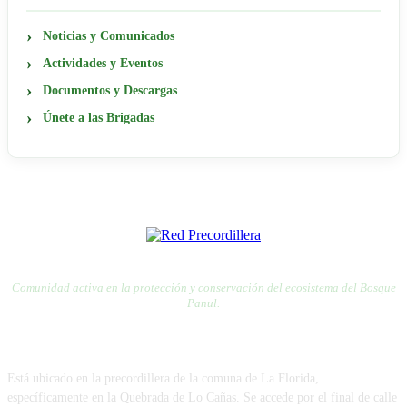
Noticias y Comunicados
Actividades y Eventos
Documentos y Descargas
Únete a las Brigadas
RED PRECORDILLERA
RED POR LA DEFENSA DE LA PRECORDILLERA
Comunidad activa en la protección y conservación del ecosistema del Bosque
Panul.
VISÍTANOS
Está ubicado en la precordillera de la comuna de La Florida,
específicamente en la Quebrada de Lo Cañas. Se accede por el final de calle