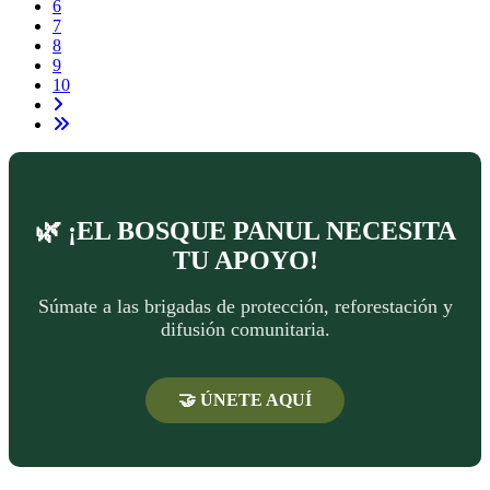
6
7
8
9
10
🌿 ¡EL BOSQUE PANUL NECESITA
TU APOYO!
Súmate a las brigadas de protección, reforestación y
difusión comunitaria.
🤝 ÚNETE AQUÍ