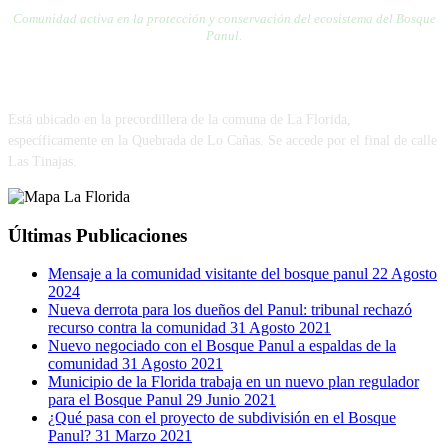
Comunidad activa en la protección y conservación del ecosistema del Bosque
Panul.
VISÍTANOS
Está ubicado en la precordillera de la comuna de La Florida,
específicamente en la Quebrada de Lo Cañas. Se accede por el final de calle
Las Tinajas.
Últimas Publicaciones
Mensaje a la comunidad visitante del bosque panul
22 Agosto
2024
Nueva derrota para los dueños del Panul: tribunal rechazó
recurso contra la comunidad
31 Agosto 2021
Nuevo negociado con el Bosque Panul a espaldas de la
comunidad
31 Agosto 2021
Municipio de la Florida trabaja en un nuevo plan regulador
para el Bosque Panul
29 Junio 2021
¿Qué pasa con el proyecto de subdivisión en el Bosque
Panul?
31 Marzo 2021